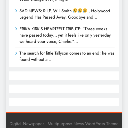
SAD NEWS: R.I.P. Will Smith
, Hollywood
Legend Has Passed Away, Goodbye and…
ERIKA KIRK’S HEARTFELT TRIBUTE: “Three weeks
have passed today… yet it feels like only yesterday
we heard your voice, Charlie.”…
The search for little Tallyson comes to an end; he was
found without a…
Digital Newspaper - Multipurpose News WordPress Theme