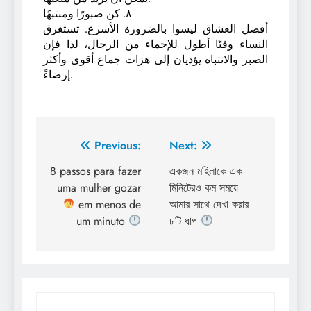
٨. كن صبورًا ومنتبهًا
أفضل العشاق ليسوا بالضرورة الأسرع. تستغرق
النساء وقتًا أطول للإحماء من الرجال، لذا فإن
الصبر والانتباه يؤديان إلى هزات جماع أقوى وأكثر
إرضاءً.
Previous:
Next:
8 passos para fazer
একজন মহিলাকে এক
uma mulher gozar
মিনিটেরও কম সময়ে
em menos de
আমার সাথে দেখা করার
um minuto
৮টি ধাপ