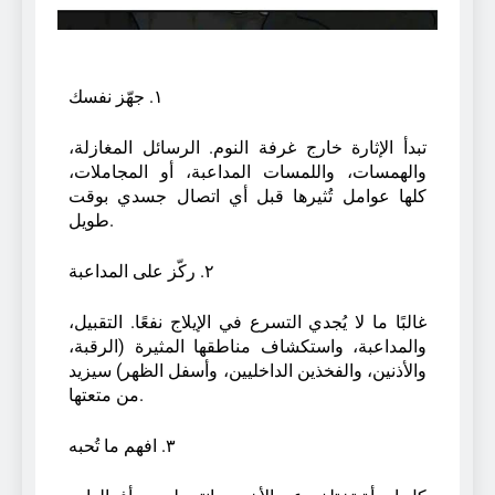
١. جهّز نفسك
تبدأ الإثارة خارج غرفة النوم. الرسائل المغازلة،
والهمسات، واللمسات المداعبة، أو المجاملات،
كلها عوامل تُثيرها قبل أي اتصال جسدي بوقت
طويل.
٢. ركّز على المداعبة
غالبًا ما لا يُجدي التسرع في الإيلاج نفعًا. التقبيل،
والمداعبة، واستكشاف مناطقها المثيرة (الرقبة،
والأذنين، والفخذين الداخليين، وأسفل الظهر) سيزيد
من متعتها.
٣. افهم ما تُحبه