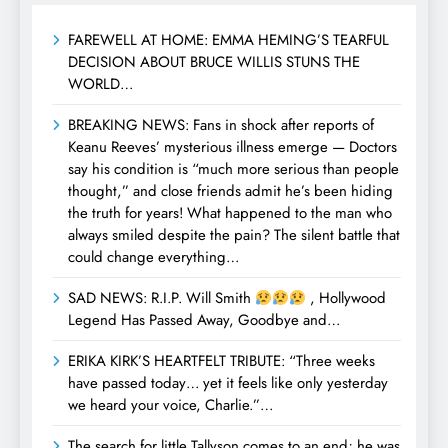
FAREWELL AT HOME: EMMA HEMING’S TEARFUL
DECISION ABOUT BRUCE WILLIS STUNS THE
WORLD…
BREAKING NEWS: Fans in shock after reports of
Keanu Reeves’ mysterious illness emerge — Doctors
say his condition is “much more serious than people
thought,” and close friends admit he’s been hiding
the truth for years! What happened to the man who
always smiled despite the pain? The silent battle that
could change everything…
SAD NEWS: R.I.P. Will Smith
, Hollywood
Legend Has Passed Away, Goodbye and…
ERIKA KIRK’S HEARTFELT TRIBUTE: “Three weeks
have passed today… yet it feels like only yesterday
we heard your voice, Charlie.”…
The search for little Tallyson comes to an end; he was