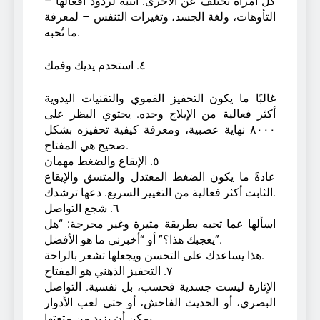
كل امرأة تختلف عن الأخرى. انتبه لردود أفعالها –
التأوهات، ولغة الجسد، وتغيرات التنفس – لمعرفة
ما تُحبه.
٤. استخدم يديك وفمك
غالبًا ما يكون التحفيز الفموي والتقنيات اليدوية
أكثر فعالية من الإيلاج وحده. يحتوي البظر على
٨٠٠٠ نهاية عصبية، ومعرفة كيفية تحفيزه بشكل
صحيح هي المفتاح.
٥. الإيقاع والضغط مهمان
عادةً ما يكون الضغط المعتدل والمتسق والإيقاع
الثابت أكثر فعالية من التغيير السريع. دعها ترشدك.
٦. شجع التواصل
اسألها عما تحبه بطريقة مثيرة وغير محرجة: “هل
يعجبك هذا؟” أو “أخبرني ما هو الأفضل”.
هذا يساعدك على التحسن ويجعلها تشعر بالراحة.
٧. التحفيز الذهني هو المفتاح
الإثارة ليست جسدية فحسب، بل نفسية. التواصل
البصري، أو الحديث الفاحش، أو حتى لعب الأدوار
يمكن أن يزيد من متعتها.