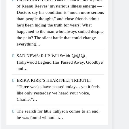
of Keanu Reeves’ mysterious illness emerge —
Doctors say his condition is “much more serious
than people thought,” and close friends admit
he’s been hiding the truth for years! What
happened to the man who always smiled despite
the pain? The silent battle that could change
everything…
SAD NEWS: R.I.P. Will Smith 😥😥😥 ,
Hollywood Legend Has Passed Away, Goodbye
and…
ERIKA KIRK’S HEARTFELT TRIBUTE:
“Three weeks have passed today… yet it feels
like only yesterday we heard your voice,
Charlie.”…
The search for little Tallyson comes to an end;
he was found without a…