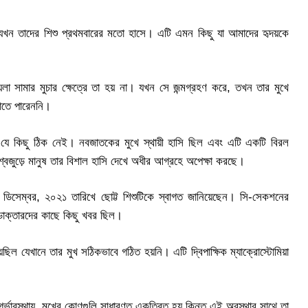
র্ত যখন তাদের শিশু প্রথমবারের মতো হাসে। এটি এমন কিছু যা আমাদের হৃদয়কে
়লা সামার মুচার ক্ষেত্রে তা হয় না। যখন সে জন্মগ্রহণ করে, তখন তার মুখে
মাতে পারেননি।
যে কিছু ঠিক নেই। নবজাতকের মুখে স্থায়ী হাসি ছিল এবং এটি একটি বিরল
্বজুড়ে মানুষ তার বিশাল হাসি দেখে অধীর আগ্রহে অপেক্ষা করছে।
া ৩০ ডিসেম্বর, ২০২১ তারিখে ছোট্ট শিশুটিকে স্বাগত জানিয়েছেন। সি-সেকশনের
য ডাক্তারদের কাছে কিছু খবর ছিল।
িল যেখানে তার মুখ সঠিকভাবে গঠিত হয়নি। এটি দ্বিপাক্ষিক ম্যাক্রোস্টোমিয়া
্ভাবস্থায়, মুখের কোণগুলি সাধারণত একত্রিত হয় কিন্তু এই অবস্থার সাথে তা