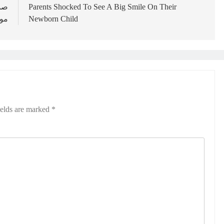
صدم
Parents Shocked To See A Big Smile On Their
مول
Newborn Child
ields are marked
*