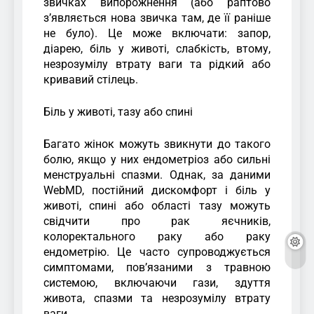
звичках випорожнення (або раптово
з’являється нова звичка там, де її раніше
не було). Це може включати: запор,
діарею, біль у животі, слабкість, втому,
незрозумілу втрату ваги та рідкий або
кривавий стілець.
Біль у животі, тазу або спині
Багато жінок можуть звикнути до такого
болю, якщо у них ендометріоз або сильні
менструальні спазми. Однак, за даними
WebMD, постійний дискомфорт і біль у
животі, спині або області тазу можуть
свідчити про рак яєчників,
колоректального раку або раку
ендометрію. Це часто супроводжується
симптомами, пов’язаними з травною
системою, включаючи гази, здуття
живота, спазми та незрозумілу втрату
ваги.