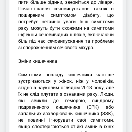
пити більше рідини, зверніться до лікаря.
Почастішання сечовипускання також є
поширеним симптомом діабету, що
потребує негайної уваги. Інші симптоми
раку можуть бути схожими на симптоми
інфекцій сечовивідних шляхів, включаючи
біль під час сечовипускання та проблеми
зі спорожненням сечового міхура.
Зміни кишечника
Симптоми розладу кишечника частіше
зустрічаються у жінок, ніж у чоловіків,
згідно з науковим оглядом 2018 року, але
їх не слід плутати з ознаками раку. Люди,
які звикли до геморою, синдрому
подразненого кишечника (СРК) або
запальних захворювань кишечника (ЗЗК),
не повинні ігнорувати свої симптоми,
якщо спостерігаються стійкі зміни в їхніх