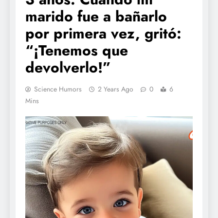
marido fue a bañarlo
por primera vez, gritó:
“¡Tenemos que
devolverlo!”
Science Humors
2 Years Ago
0
6
Mins