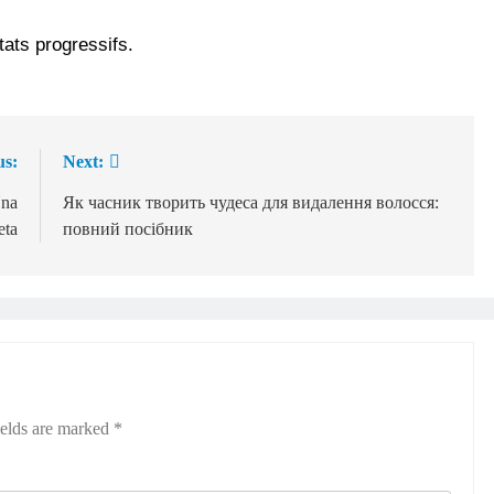
tats progressifs.
us:
Next:
Una
Як часник творить чудеса для видалення волосся:
eta
повний посібник
ields are marked
*