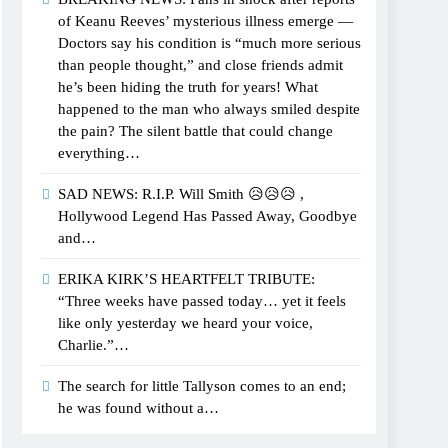
of Keanu Reeves’ mysterious illness emerge —
Doctors say his condition is “much more serious
than people thought,” and close friends admit
he’s been hiding the truth for years! What
happened to the man who always smiled despite
the pain? The silent battle that could change
everything…
SAD NEWS: R.I.P. Will Smith 😥😥😥 ,
Hollywood Legend Has Passed Away, Goodbye
and…
ERIKA KIRK’S HEARTFELT TRIBUTE:
“Three weeks have passed today… yet it feels
like only yesterday we heard your voice,
Charlie.”…
The search for little Tallyson comes to an end;
he was found without a…