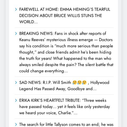
FAREWELL AT HOME: EMMA HEMING’S TEARFUL
DECISION ABOUT BRUCE WILLIS STUNS THE
WORLD…
BREAKING NEWS: Fans in shock after reports of
Keanu Reeves’ mysterious illness emerge — Doctors
say his condition is “much more serious than people
thought,” and close friends admit he’s been hiding
the truth for years! What happened to the man who
always smiled despite the pain? The silent battle that
could change everything…
SAD NEWS: R.I.P. Will Smith
, Hollywood
Legend Has Passed Away, Goodbye and…
ERIKA KIRK’S HEARTFELT TRIBUTE: “Three weeks
have passed today… yet it feels like only yesterday
we heard your voice, Charlie.”…
The search for little Tallyson comes to an end; he was