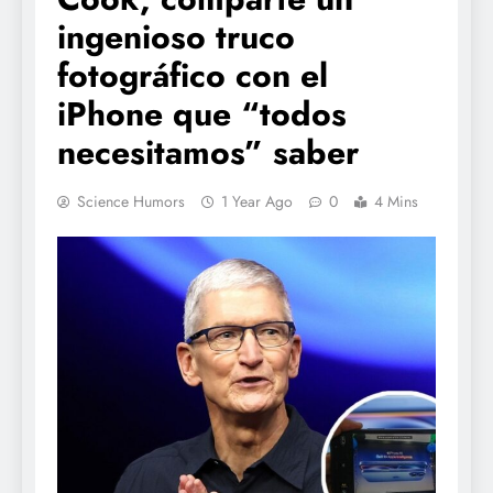
ingenioso truco
fotográfico con el
iPhone que “todos
necesitamos” saber
Science Humors
1 Year Ago
0
4 Mins