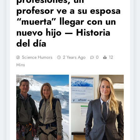
profesor ve a su esposa
“muerta” llegar con un
nuevo hijo — Historia
del día
Science Humors
2 Years Ago
0
12
Mins