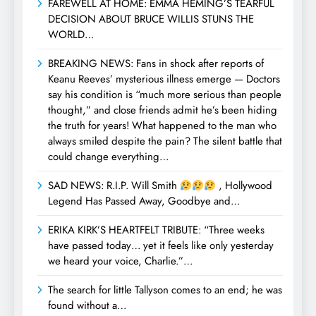
FAREWELL AT HOME: EMMA HEMING’S TEARFUL
DECISION ABOUT BRUCE WILLIS STUNS THE
WORLD…
BREAKING NEWS: Fans in shock after reports of
Keanu Reeves’ mysterious illness emerge — Doctors
say his condition is “much more serious than people
thought,” and close friends admit he’s been hiding
the truth for years! What happened to the man who
always smiled despite the pain? The silent battle that
could change everything…
SAD NEWS: R.I.P. Will Smith
, Hollywood
Legend Has Passed Away, Goodbye and…
ERIKA KIRK’S HEARTFELT TRIBUTE: “Three weeks
have passed today… yet it feels like only yesterday
we heard your voice, Charlie.”…
The search for little Tallyson comes to an end; he was
found without a…