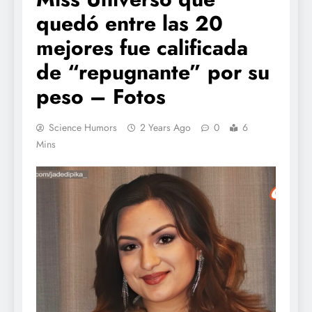
quedó entre las 20
mejores fue calificada
de “repugnante” por su
peso – Fotos
Science Humors
2 Years Ago
0
6
Mins