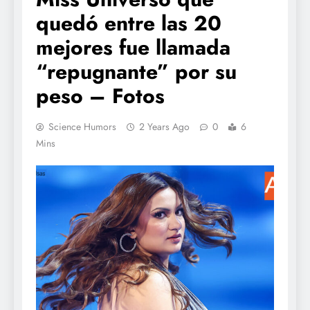
quedó entre las 20
mejores fue llamada
“repugnante” por su
peso – Fotos
Science Humors
2 Years Ago
0
6
Mins