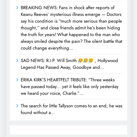
BREAKING NEWS: Fans in shock after reports of
Keanu Reeves’ mysterious illness emerge — Doctors
say his condition is “much more serious than people
thought,” and close friends admit he’s been hiding
the truth for years! What happened to the man who
always smiled despite the pain? The silent battle that
could change everything…
SAD NEWS: R.I.P. Will Smith
, Hollywood
Legend Has Passed Away, Goodbye and…
ERIKA KIRK’S HEARTFELT TRIBUTE: “Three weeks
have passed today… yet it feels like only yesterday
we heard your voice, Charlie.”…
The search for little Tallyson comes to an end; he was
found without a…