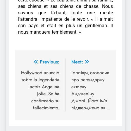
ses chiens et ses chiens de chasse. Nous
savons que là-haut, toute une meute
l’attendra, impatiente de le revoir. « Il aimait
son pays et était en plus un gentleman. Il
nous manquera terriblement. »
Previous:
Next:
Hollywood anunció
Голлівуд оголосив
sobre la legendaria
про легендарну
actriz Angelina
акторку
Jolie. Se ha
Анджеліну
confirmado su
Джолі. Його ім’я
fallecimiento.
підтверджено як…