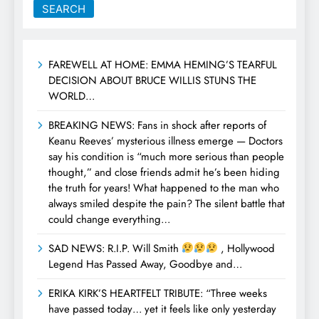
SEARCH
FAREWELL AT HOME: EMMA HEMING’S TEARFUL
DECISION ABOUT BRUCE WILLIS STUNS THE
WORLD…
BREAKING NEWS: Fans in shock after reports of
Keanu Reeves’ mysterious illness emerge — Doctors
say his condition is “much more serious than people
thought,” and close friends admit he’s been hiding
the truth for years! What happened to the man who
always smiled despite the pain? The silent battle that
could change everything…
SAD NEWS: R.I.P. Will Smith
, Hollywood
Legend Has Passed Away, Goodbye and…
ERIKA KIRK’S HEARTFELT TRIBUTE: “Three weeks
have passed today… yet it feels like only yesterday