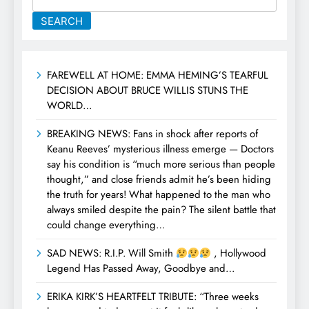
SEARCH
FAREWELL AT HOME: EMMA HEMING’S TEARFUL
DECISION ABOUT BRUCE WILLIS STUNS THE
WORLD…
BREAKING NEWS: Fans in shock after reports of
Keanu Reeves’ mysterious illness emerge — Doctors
say his condition is “much more serious than people
thought,” and close friends admit he’s been hiding
the truth for years! What happened to the man who
always smiled despite the pain? The silent battle that
could change everything…
SAD NEWS: R.I.P. Will Smith
, Hollywood
Legend Has Passed Away, Goodbye and…
ERIKA KIRK’S HEARTFELT TRIBUTE: “Three weeks