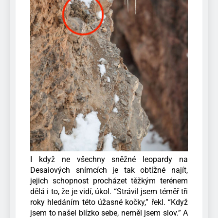
I když ne všechny sněžné leopardy na
Desaiových snímcích je tak obtížné najít,
jejich schopnost procházet těžkým terénem
dělá i to, že je vidí, úkol. “Strávil jsem téměř tři
roky hledáním této úžasné kočky,” řekl. “Když
jsem to našel blízko sebe, neměl jsem slov.” A