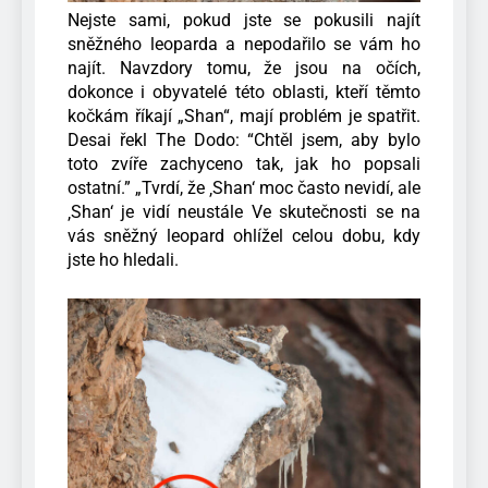
Nejste sami, pokud jste se pokusili najít
sněžného leoparda a nepodařilo se vám ho
najít. Navzdory tomu, že jsou na očích,
dokonce i obyvatelé této oblasti, kteří těmto
kočkám říkají „Shan“, mají problém je spatřit.
Desai řekl The Dodo: “Chtěl jsem, aby bylo
toto zvíře zachyceno tak, jak ho popsali
ostatní.” „Tvrdí, že ‚Shan‘ moc často nevidí, ale
‚Shan‘ je vidí neustále Ve skutečnosti se na
vás sněžný leopard ohlížel celou dobu, kdy
jste ho hledali.