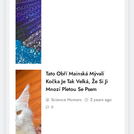
Tato Obří Mainská Mývalí
Kočka Je Tak Velká, Že Si Ji
Mnozí Pletou Se Psem
Science Humors
2 years ago
0