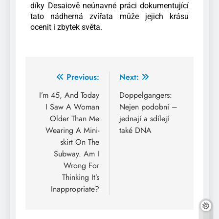
díky Desaiově neúnavné práci dokumentující
tato nádherná zvířata může jejich krásu
ocenit i zbytek světa.
Previous:
Next:
I’m 45, And Today
Doppelgangers:
I Saw A Woman
Nejen podobní –
Older Than Me
jednají a sdílejí
Wearing A Mini-
také DNA
skirt On The
Subway. Am I
Wrong For
Thinking It’s
Inappropriate?