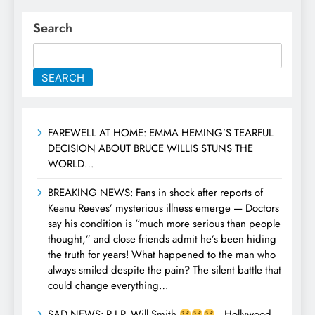
Search
SEARCH
FAREWELL AT HOME: EMMA HEMING’S TEARFUL
DECISION ABOUT BRUCE WILLIS STUNS THE
WORLD…
BREAKING NEWS: Fans in shock after reports of
Keanu Reeves’ mysterious illness emerge — Doctors
say his condition is “much more serious than people
thought,” and close friends admit he’s been hiding
the truth for years! What happened to the man who
always smiled despite the pain? The silent battle that
could change everything…
SAD NEWS: R.I.P. Will Smith
, Hollywood