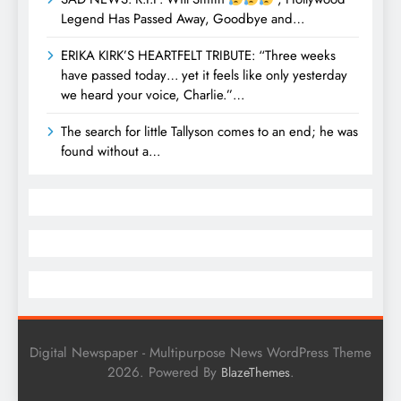
Legend Has Passed Away, Goodbye and…
ERIKA KIRK’S HEARTFELT TRIBUTE: “Three weeks
have passed today… yet it feels like only yesterday
we heard your voice, Charlie.”…
The search for little Tallyson comes to an end; he was
found without a…
Digital Newspaper - Multipurpose News WordPress Theme
2026. Powered By
.
BlazeThemes