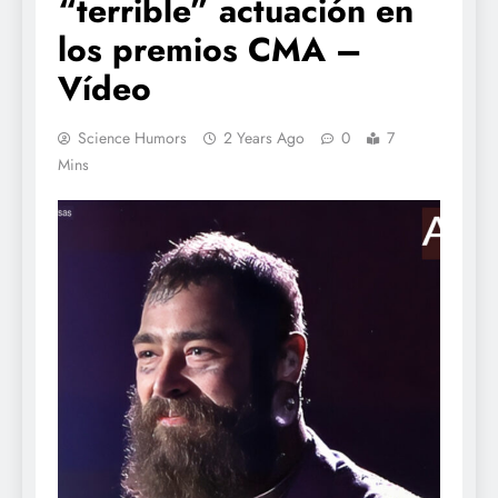
“terrible” actuación en
los premios CMA –
Vídeo
Science Humors
2 Years Ago
0
7
Mins