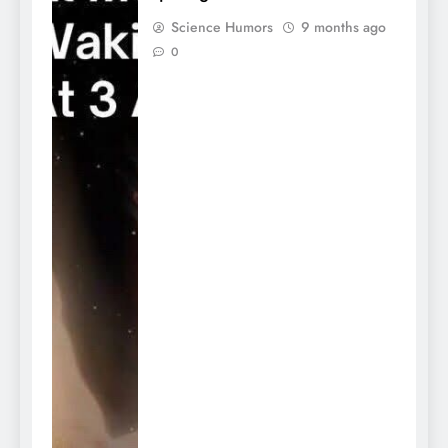
Science Humors
9 months ago
0